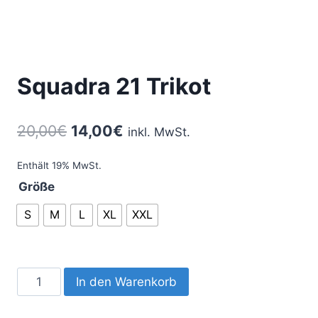
Squadra 21 Trikot
20,00
€
14,00
€
inkl. MwSt.
Enthält 19% MwSt.
Größe
S
M
L
XL
XXL
Squadra
In den Warenkorb
21
Trikot