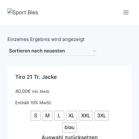
Zum
Inhalt
springen
Einzelnes Ergebnis wird angezeigt
Tiro 21 Tr. Jacke
40,00
€
inkl. MwSt.
Enthält 19% MwSt.
S
M
L
XL
XXL
3XL
blau
Auswahl zurücksetzen